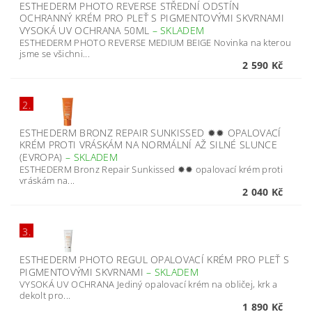
ESTHEDERM PHOTO REVERSE STŘEDNÍ ODSTÍN
OCHRANNÝ KRÉM PRO PLEŤ S PIGMENTOVÝMI SKVRNAMI
VYSOKÁ UV OCHRANA 50ML
–
SKLADEM
ESTHEDERM PHOTO REVERSE MEDIUM BEIGE Novinka na kterou
jsme se všichni...
2 590 Kč
2.
ESTHEDERM BRONZ REPAIR SUNKISSED ✹✹ OPALOVACÍ
KRÉM PROTI VRÁSKÁM NA NORMÁLNÍ AŽ SILNÉ SLUNCE
(EVROPA)
–
SKLADEM
ESTHEDERM Bronz Repair Sunkissed ✹✹ opalovací krém proti
vráskám na...
2 040 Kč
3.
ESTHEDERM PHOTO REGUL OPALOVACÍ KRÉM PRO PLEŤ S
PIGMENTOVÝMI SKVRNAMI
–
SKLADEM
VYSOKÁ UV OCHRANA Jediný opalovací krém na obličej, krk a
dekolt pro...
1 890 Kč