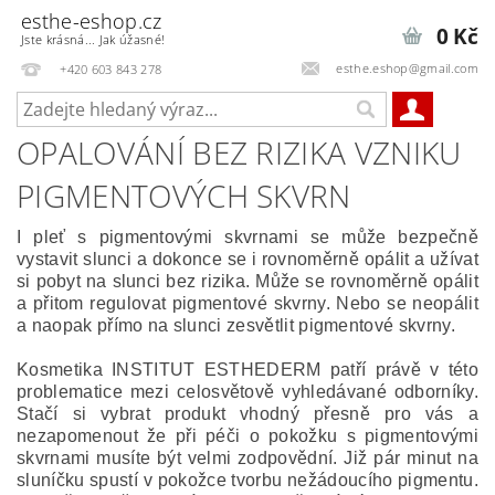
esthe-eshop.cz
0 Kč
Jste krásná... Jak úžasné!
esthe.eshop@gmail.com
+420 603 843 278
OPALOVÁNÍ BEZ RIZIKA VZNIKU
PIGMENTOVÝCH SKVRN
I pleť s pigmentovými skvrnami se může bezpečně
vystavit slunci a dokonce se i rovnoměrně opálit
a užívat
si pobyt na slunci bez rizika. Může se rovnoměrně opálit
a přitom regulovat pigmentové skvrny. Nebo se neopálit
a naopak přímo na slunci zesvětlit pigmentové skvrny.
Kosmetika INSTITUT ESTHEDERM patří právě v této
problematice mezi celosvětově vyhledávané odborníky.
Stačí si vybrat produkt vhodný přesně pro vás a
nezapomenout že při péči o pokožku s pigmentovými
skvrnami musíte být velmi zodpovědní.
Již pár minut na
sluníčku spustí v pokožce tvorbu nežádoucího pigmentu.