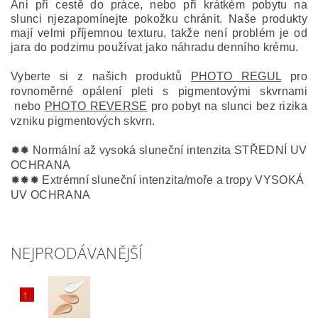
Ani při cestě do práce, nebo při krátkém pobytu na
slunci njezapomínejte pokožku chránit.
Naše produkty
mají velmi příjemnou texturu, takže není problém je od
jara do podzimu používat jako náhradu denního krému.
Vyberte si z našich produktů
PHOTO REGUL
pro
rovnoměrné opálení pleti s pigmentovými skvrnami
nebo
PHOTO REVERSE
pro pobyt na slunci bez rizika
vzniku pigmentových skvrn.
✹✹ Normální až vysoká sluneční intenzita STŘEDNÍ UV
OCHRANA
✹✹✹ Extrémní sluneční intenzita/moře a tropy VYSOKÁ
UV OCHRANA
NEJPRODÁVANĚJŠÍ
1.