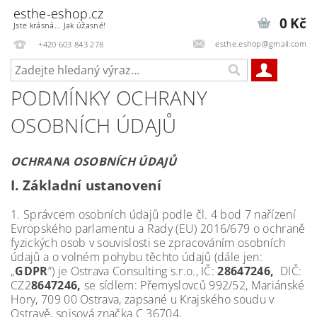
esthe-eshop.cz
0 Kč
Jste krásná... Jak úžasné!
esthe.eshop@gmail.com
+420 603 843 278
PODMÍNKY OCHRANY
OSOBNÍCH ÚDAJŮ
OCHRANA OSOBNÍCH ÚDAJŮ
I.
Základní ustanovení
1. Správcem osobních údajů podle čl. 4 bod 7 nařízení
Evropského parlamentu a Rady (EU) 2016/679 o ochraně
fyzických osob v souvislosti se zpracováním osobních
údajů a o volném pohybu těchto údajů (dále jen:
„
GDPR
”) je Ostrava Consulting s.r.o., IČ:
28647246,
DIČ:
CZ2
8647246,
se sídlem: Přemyslovců 992/52, Mariánské
Hory, 709 00 Ostrava, zapsané u Krajského soudu v
Ostravě, spisová značka C 36704,