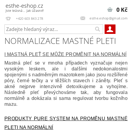
esthe-eshop.cz
0 Kč
Jste krásná... Jak úžasné!
esthe.eshop@gmail.com
+420 603 843 278
NORMALIZACE MASTNÉ PLETI
I MASTNÁ PLEŤ SE MŮŽE PROMĚNIT NA NORMÁLNÍ
Mastná pleť se v mnoha případech vyznačuje nejen
vysokým leskem, ale i dalšími nedokonalostmi
spojenými s nadměrným mazotokem jako jsou rozšířené
póry, černé tečky a v těžších stavech i záněty. Pleť s
akné nejprve intenzivně detoxikujeme a vyhojíme.
Následně pleť převýchováme tak, aby fungovala
normálně a dokázala si sama regulovat tvorbu kožního
mazu.
PRODUKTY PURE SYSTEM NA PROMĚNU MASTNÉ
PLETI NA NORMÁLNÍ