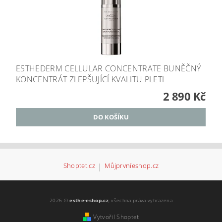
ESTHEDERM CELLULAR CONCENTRATE BUNĚČNÝ
KONCENTRÁT ZLEPŠUJÍCÍ KVALITU PLETI
2 890 Kč
Shoptet.cz
|
Můjprvníeshop.cz
2026 ©
esthe-eshop.cz
, všechna práva vyhrazena
Vytvořil Shoptet