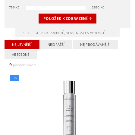
790
Kč
2890
Kč
POLOŽEK K ZOBRAZENÍ:
9
FILTR PODLE PARAMETRŮ, VLASTNOSTÍ A VÝROBCŮ
NEJLEVNĚJŠÍ
NEJDRAŽŠÍ
NEJPRODÁVANĚJŠÍ
ABECEDNĚ
9
položek celkem
Tip