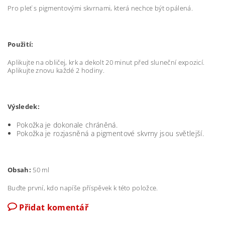
Pro pleť s pigmentovými skvrnami, která nechce být opálená.
Použití:
Aplikujte na obličej, krk a dekolt 20 minut před sluneční expozicí.
Aplikujte znovu každé 2 hodiny.
Výsledek:
Pokožka je dokonale chráněná.
Pokožka je rozjasněná a pigmentové skvrny jsou světlejší.
Obsah:
50 ml
Buďte první, kdo napíše příspěvek k této položce.
Přidat komentář