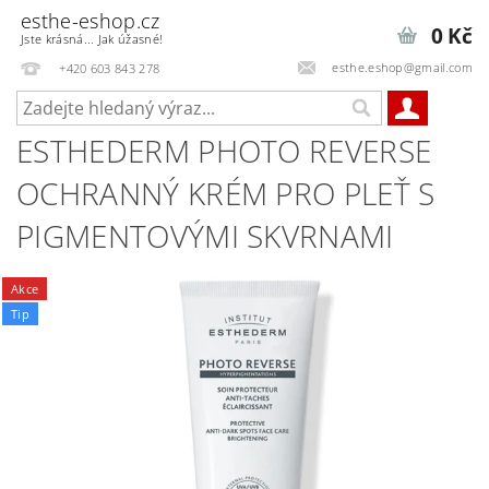
esthe-eshop.cz
0 Kč
Jste krásná... Jak úžasné!
esthe.eshop@gmail.com
+420 603 843 278
ESTHEDERM PHOTO REVERSE
OCHRANNÝ KRÉM PRO PLEŤ S
PIGMENTOVÝMI SKVRNAMI
Akce
Tip