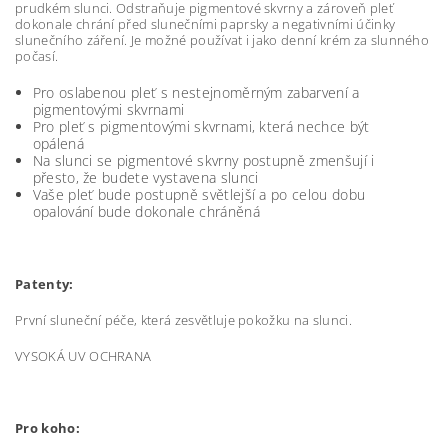
prudkém slunci. Odstraňuje pigmentové skvrny a zároveň pleť
dokonale chrání před slunečními paprsky a negativními účinky
slunečního záření. Je možné používat i jako denní krém za slunného
počasí.
Pro oslabenou pleť s nestejnoměrným zabarvení a
pigmentovými skvrnami
Pro pleť s pigmentovými skvrnami, která nechce být
opálená
Na slunci se pigmentové skvrny postupně zmenšují i
přesto, že budete vystavena slunci
Vaše pleť bude postupně světlejší a po celou dobu
opalování bude dokonale chráněná
Patenty:
První sluneční péče, která zesvětluje pokožku na slunci.
VYSOKÁ UV OCHRANA
Pro koho: