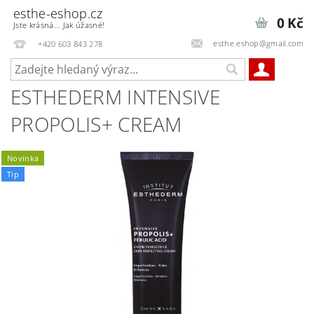
esthe-eshop.cz
0 Kč
Jste krásná... Jak úžasné!
esthe.eshop@gmail.com
+420 603 843 278
ESTHEDERM INTENSIVE
PROPOLIS+ CREAM
Novinka
Tip