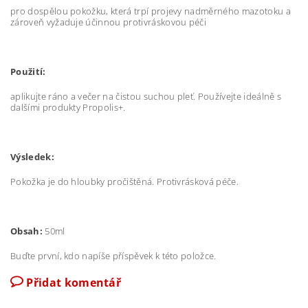
pro dospělou pokožku, která trpí projevy nadměrného mazotoku a
zároveň vyžaduje účinnou protivráskovou péči
Použití:
aplikujte ráno a večer na čistou suchou pleť. Používejte ideálně s
dalšími produkty Propolis+.
Výsledek:
Pokožka je do hloubky pročištěná. Protivrásková péče.
Obsah:
50ml
Buďte první, kdo napíše příspěvek k této položce.
Přidat komentář