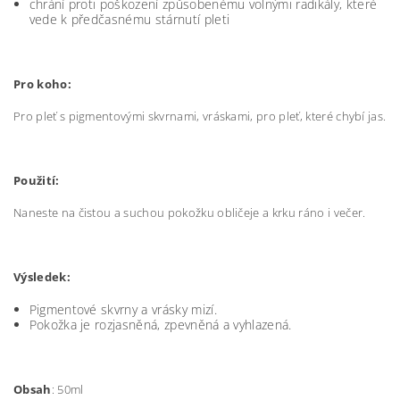
chrání proti poškození způsobenému volnými radikály, které
vede k předčasnému stárnutí pleti
Pro koho:
Pro pleť s pigmentovými skvrnami, vráskami, pro pleť, které chybí jas.
Použití:
Naneste na čistou a suchou pokožku obličeje a krku ráno i večer.
Výsledek:
Pigmentové skvrny a vrásky mizí.
Pokožka je rozjasněná, zpevněná a vyhlazená.
Obsah
: 50ml