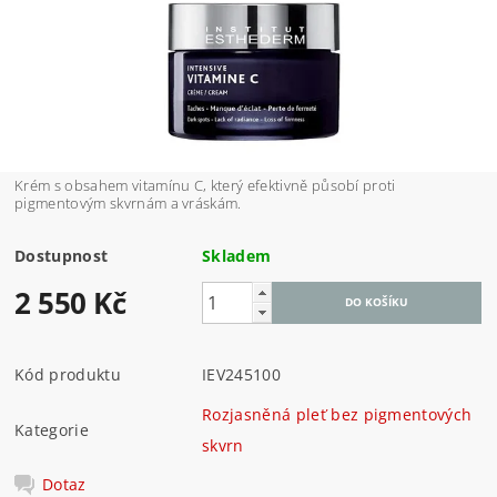
Krém s obsahem vitamínu C, který efektivně působí proti
pigmentovým skvrnám a vráskám.
Dostupnost
Skladem
2 550 Kč
Kód produktu
IEV245100
Rozjasněná pleť bez pigmentových
Kategorie
skvrn
Dotaz