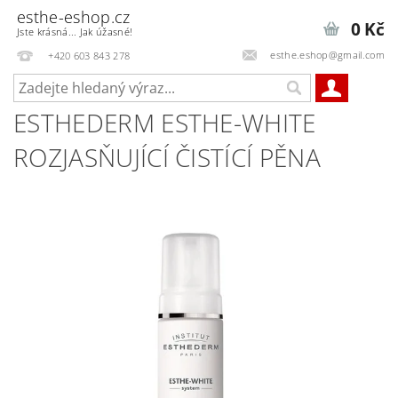
esthe-eshop.cz
0 Kč
Jste krásná... Jak úžasné!
esthe.eshop@gmail.com
+420 603 843 278
ESTHEDERM ESTHE-WHITE
ROZJASŇUJÍCÍ ČISTÍCÍ PĚNA