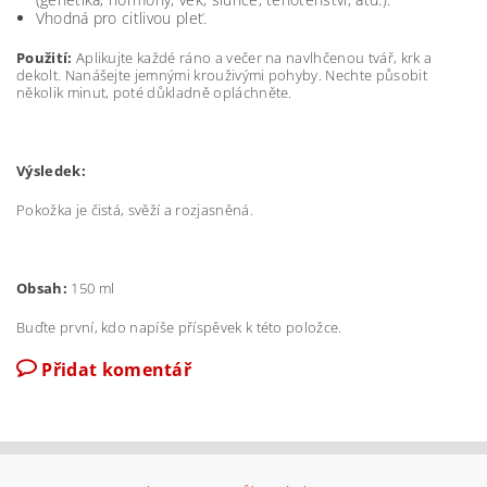
Vhodná pro citlivou pleť.
Použití:
Aplikujte každé ráno a večer na navlhčenou tvář, krk a
dekolt. Nanášejte jemnými krouživými pohyby. Nechte působit
několik minut, poté důkladně opláchněte.
Výsledek:
Pokožka je čistá, svěží a rozjasněná.
Obsah:
150 ml
Buďte první, kdo napíše příspěvek k této položce.
Přidat komentář