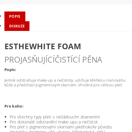
POPIS
DISKUZE
ESTHEWHITE FOAM
PROJASŇUJÍCÍČISTÍCÍ PĚNA
Popis:
Jemně odstraňuje make-up a nečistoty, udržuje křehkou rovnováhu
kůže a předchází pigmentovým skvrnám. Vhodná pro citlivou pleť.
Pro koho:
Pro všechny typy pleti s nežádoucím zbarvením
Pro dokonalé odstranění make-upu a nečistot
Pro pleť s pigmentovými skvrnami jakéhokoliv původu
(genetika, hormony, věk, slunce, těhotenství, atd.).