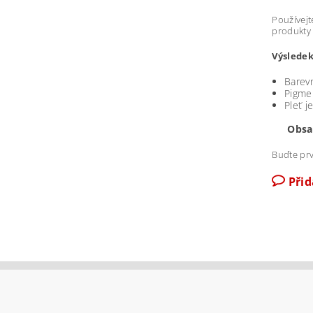
Používejt
produkty 
Výsledek
Barevn
Pigmen
Pleť j
Obsa
Buďte prv
Při