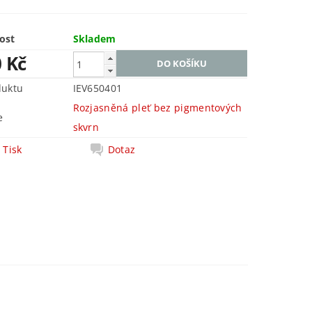
ost
Skladem
0 Kč
duktu
IEV650401
Rozjasněná pleť bez pigmentových
e
skvrn
Tisk
Dotaz