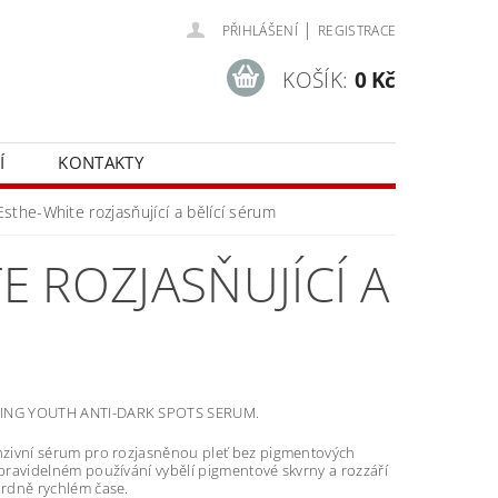
|
PŘIHLÁŠENÍ
REGISTRACE
KOŠÍK:
0 Kč
Í
KONTAKTY
he-White rozjasňující a bělící sérum
 ROZJASŇUJÍCÍ A
ING YOUTH ANTI-DARK SPOTS SERUM.
enzivní sérum pro rozjasněnou pleť bez pigmentových
 pravidelném používání vybělí pigmentové skvrny a rozzáří
ordně rychlém čase.