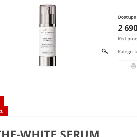
Dostupn
2 69
Kód pro
Kategori
ZE
THE-WHITE SERUM