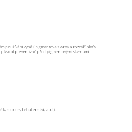
M
m používání vybělí pigmentové skvrny a rozzáří pleť v
 a působí preventivně před pigmentovými skvrnami
k, slunce, těhotenství, atd.).