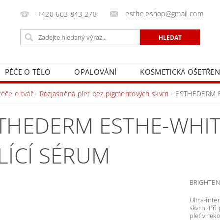
esthe.eshop@gmail.com
+420 603 843 278
PÉČE O TĚLO
OPALOVÁNÍ
KOSMETICKÁ OŠETŘEN
Péče o tvář
Rozjasněná pleť bez pigmentových skvrn
ESTHEDERM Est
THEDERM ESTHE-WHITE
LÍCÍ SÉRUM
BRIGHTEN
Ultra-int
skvrn. Při
pleť v rek