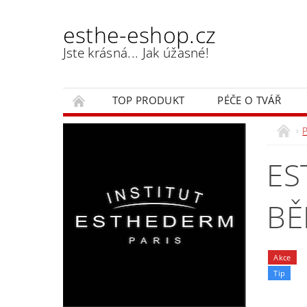
esthe-eshop.cz
Jste krásná... Jak úžasné!
TOP PRODUKT
PÉČE O TVÁŘ
ES
BĚ
Akce
Tip