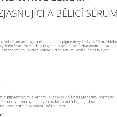
JASŇUJÍCÍ A BĚLICÍ SÉRU
enzivní sérum pro rozjasněnou pleť bez pigmentových skvrn. Při pravidelné
rychlém čase. Pro všechny typy pleti s nežádoucím zbarvením. Opravuje
cím zbarvením. Trvalé a pokračující snížení velikosti a intenzity skvrn
:
eť s pigmentovými skvrnami jakéhokoliv původu (genetika, hormony, vě
eť s nerovnoměrným zbarvením, která potřebuje sjednotit.
ny, které chtějí dokonalou světlou pleť.
tí: