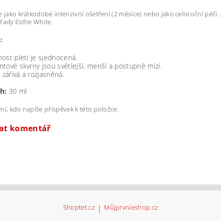
e jako krátkodobé intenzivní ošetření (2 měsíce) nebo jako celoroční péči
řady Esthe White.
:
ost pleti je sjednocená.
tové skvrny jsou světlejší, menší a postupně mizí.
e zářivá a rozjasněná.
h:
30 ml
ní, kdo napíše příspěvek k této položce.
dat komentář
Shoptet.cz
|
Můjprvníeshop.cz