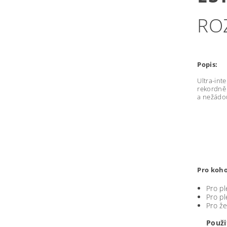
ROZ
Popis:
Ultra-int
rekordně 
a nežádou
Pro koho
Pro pl
Pro pl
Pro že
Použi