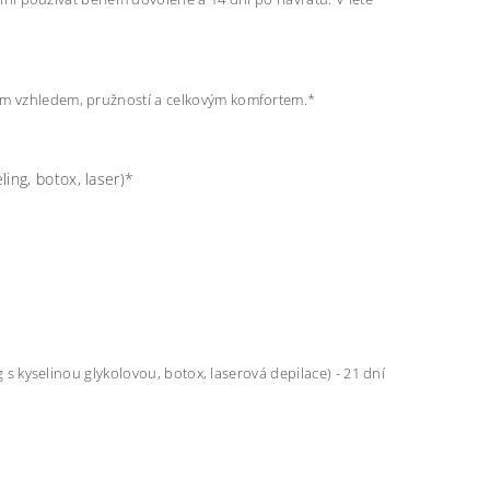
ším vzhledem, pružností a celkovým komfortem.*
ling, botox, laser)*
g s kyselinou glykolovou, botox, laserová depilace) - 21 dní