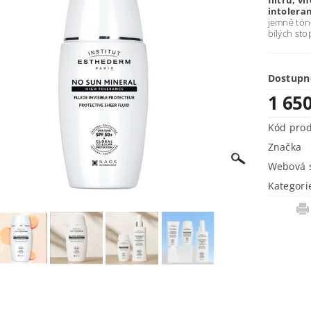
filtrů, v
intoleran
jemně tón
bílých sto
Dostupn
1 65
Kód pro
Značka
Webová s
Kategori