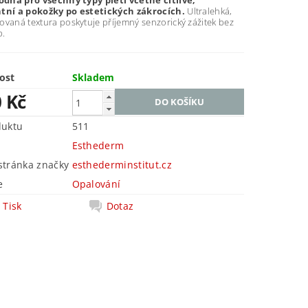
hodná pro všechny typy pleti včetně citlivé,
tní a pokožky po estetických zákrocích.
Ultralehká,
ovaná textura poskytuje příjemný senzorický zážitek bez
p.
ost
Skladem
0 Kč
duktu
511
Esthederm
tránka značky
esthederminstitut.cz
e
Opalování
Tisk
Dotaz