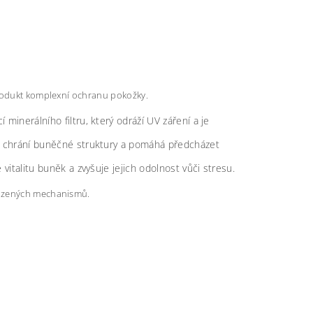
produkt komplexní ochranu pokožky.
minerálního filtru, který odráží UV záření a je
y, chrání buněčné struktury a pomáhá předcházet
italitu buněk a zvyšuje jejich odolnost vůči stresu.
rozených mechanismů.