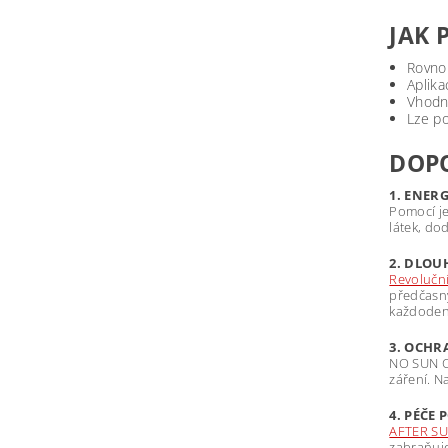
JAK 
Rovnom
Aplika
Vhodný
Lze p
DOPO
1. ENERG
Pomocí j
látek, do
2. DLO
Revolučn
předčasný
každodenn
3. OCH
NO SUN Oc
záření. N
4. PÉČE
AFTER SU
zabraňuje