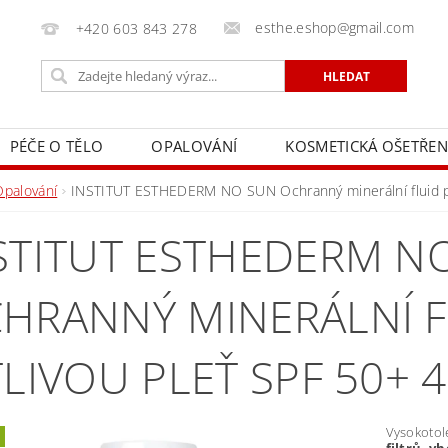
esthe.eshop@gmail.com
+420 603 843 278
PÉČE O TĚLO
OPALOVÁNÍ
KOSMETICKÁ OŠETŘEN
Opalování
INSTITUT ESTHEDERM NO SUN Ochranný minerální fluid pro
STITUT ESTHEDERM N
HRANNÝ MINERÁLNÍ F
TLIVOU PLEŤ SPF 50+ 
Vysokotol