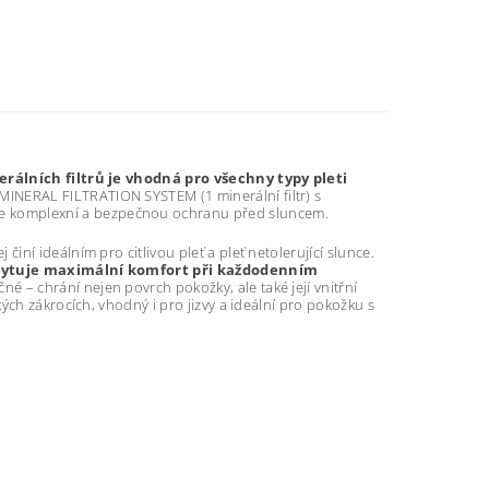
álních filtrů je vhodná pro všechny typy pleti
INERAL FILTRATION SYSTEM (1 minerální filtr) s
 komplexní a bezpečnou ochranu před sluncem.
ní ideálním pro citlivou pleť a pleť netolerující slunce.
oskytuje maximální komfort při každodenním
é – chrání nejen povrch pokožky, ale také její vnitřní
ých zákrocích, vhodný i pro jizvy a ideální pro pokožku s