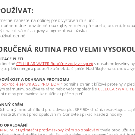
POUŽÍVAT:
ěrně naneste na obličej před vystavením slunci.
ci během dne pravidelně opakujte, zejména při sportu, pocení, koup
 i na citlivá místa, jizvy a pigmentová ložiska.
oužívat denně
RUČENÁ RUTINA PRO VELMI VYSOKOU
IZACE PLETI
edinečné
CELLULAR WATER Buněčné vody ve spreji
s obsahem kyseliny hy
dejte pleti energii a podpořte účinek další péče. Nastříkejte na suchou a vy
UHOVĚKOST A OCHRANA PROTEOMU
í pokročilé sérum AGE PROTEOM™
pomáhá chránit klíčové proteiny v pleti,
m stárnutím, používejte ráno nebo večer společně s
CELLULAR WATER Bu
í rutiny pro maximalizaci účinku péče o pleť.
RANNÝ KRÉM
hranný minerální fluid pro citlivou pleť SPF 50+ chrání, respektuje a zaj
aneste 20 minut před opalováním. Obnovte aplikaci každé 2 hodiny.
 PO OPALOVÁNÍ
N REPAIR Hydratační protivráskový krém po opalování
trvale prodlužuje z
 fotostárnutí. Aplikujte na obličej, krk a dekolt po vystavení na slunci. I