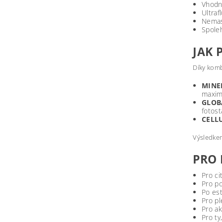
Vhodný
Ultraf
Nemast
Spoleh
JAK 
Díky komb
MINE
maximá
GLOB
fotost
CELL
Výsledkem
PRO 
Pro ci
Pro po
Po est
Pro pl
Pro ak
Pro ty