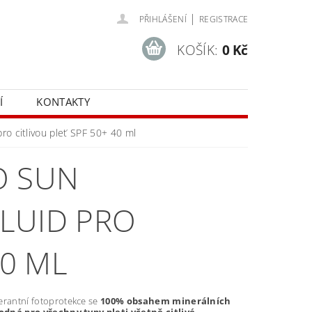
|
PŘIHLÁŠENÍ
REGISTRACE
KOŠÍK:
0 Kč
Í
KONTAKTY
 citlivou pleť SPF 50+ 40 ml
O SUN
LUID PRO
40 ML
erantní fotoprotekce se
100% obsahem minerálních