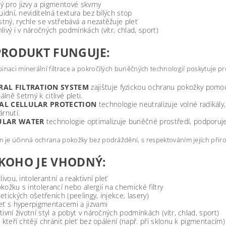
 pro jizvy a pigmentové skvrny
luidní, neviditelná textura bez bílých stop
ný, rychle se vstřebává a nezatěžuje pleť
livý i v náročných podmínkách (vítr, chlad, sport)
PRODUKT FUNGUJE:
inaci minerální filtrace a pokročilých buněčných technologií poskytuje 
RAL FILTRATION SYSTEM
zajišťuje fyzickou ochranu pokožky pomocí 
lně šetrný k citlivé pleti.
AL CELLULAR PROTECTION
technologie neutralizuje volné radikál
árnutí.
ULAR WATER
technologie optimalizuje buněčné prostředí, podporuje v
 je účinná ochrana pokožky bez podráždění, s respektováním jejích při
KOHO JE VHODNÝ:
tlivou, intolerantní a reaktivní pleť
kožku s intolerancí nebo alergií na chemické filtry
etických ošetřeních (peelingy, injekce, lasery)
eť s hyperpigmentacemi a jizvami
tivní životní styl a pobyt v náročných podmínkách (vítr, chlad, sport)
, kteří chtějí chránit pleť bez opálení (např. při sklonu k pigmentacím)