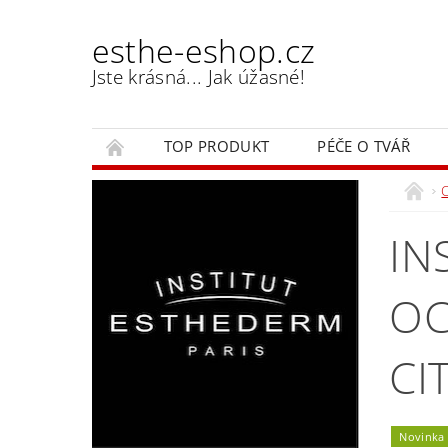
esthe-eshop.cz
Jste krásná... Jak úžasné!
TOP PRODUKT
PÉČE O TVÁŘ
IN
OC
CI
Novinka