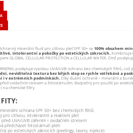
A
ZE
hranný minerální fluid pro citlivou pleť SPF 50+ se
100% obsahem miner
itlivé, intolerantní a pokožky po estetických zákrocích.
Kombinuje M
giemi GLOBAL CELLULAR PROTECTION a CELLULAR WATER, čímž poskytuje
NERAL poskytuje vysokou UVA/UVB ochranu bez chemických filtrů, což jej či
idní, neviditelná textura bez bílých stop se rychle vstřebává a p
í i v extrémních podmínkách.
Díky duální ochraně – minerální a buněčn
 před oxidačním stresem a fotostárnutím. Bezpečný pro použití po estetick
í na chemické filtry.
FITY:
minerální ochrana SPF 50+ bez chemických filtrů
 pro citlivou, intolerantní a reaktivní pleť
í před UVA/UVB zářením i oxidačním stresem
 předcházet fotostárnutí pleti
ný po estetických zákrocích (peelingy, lasery, injekce)