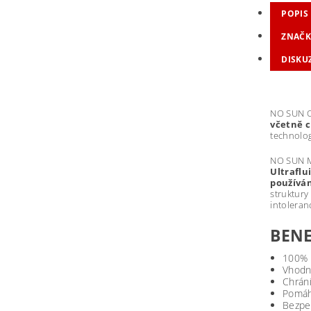
POPIS
ZNAČK
DISKU
NO SUN Oc
včetně c
technolo
NO SUN MI
Ultraflu
používán
struktury
intoleranc
BENE
100% 
Vhodný
Chrán
Pomáhá
Bezpeč