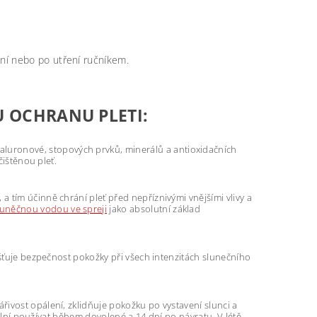
ání nebo po utření ručníkem.
 OCHRANU PLETI:
aluronové, stopových prvků, minerálů a antioxidačních
čištěnou pleť.
 a tím účinně chrání pleť před nepříznivými vnějšími vlivy a
něčnou vodou ve spreji
jako absolutní základ
išťuje bezpečnost pokožky při všech intenzitách slunečního
ářivost opálení, zklidňuje pokožku po vystavení slunci a
deální používat během dovolené a 14 dní po návratu. V létě