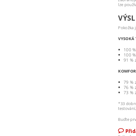
lze použí
VÝSL
Pokožka j
VYSOKÁ 
100 % 
100 % 
91 % 
KOMFORT
79 % z
76 % z
73 % z
*33 dobro
testování
Buďte prv
Při