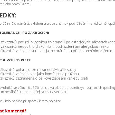
vat jako noční krém.
EDKY:
e účinně chráněná, zklidněná a bez známek podráždění – s viditelně lep
TOLERANCE I PO ZÁKROCÍCH:
zákazníků potvrdilo vysokou toleranci i po estetických zákrocích (pee
zákazníků nepocítilo diskomfort, podráždění ani alergickou reakci
zákazníků vnímalo svou pleť jako chráněnou před slunečním zářením
 & VZHLED PLETI:
ákazníků potvrdilo, že nezanechává bílé stopy
ákazníků vnímalo pleť jako komfortní a pružnou
ákazníků zaznamenalo celkové zlepšení vzhledu pleti
volníků ve věku 18 až 70 let, citlivá pleť a po estetických zákrocích (peelin
, minerální fluid na obličej NO SUN SPF 50+.
ní, kdo napíše příspěvek k této položce.
dat komentář