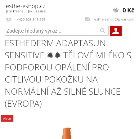
esthe-eshop.cz
0 Kč
Jste krásná... Jak úžasné!
esthe.eshop@gmail.com
+420 603 843 278
ESTHEDERM ADAPTASUN
SENSITIVE ✹✹ TĚLOVÉ MLÉKO S
PODPOROU OPÁLENÍ PRO
CITLIVOU POKOŽKU NA
NORMÁLNÍ AŽ SILNÉ SLUNCE
(EVROPA)
Akce