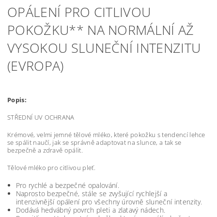
OPÁLENÍ PRO CITLIVOU
POKOŽKU** NA NORMÁLNÍ AŽ
VYSOKOU SLUNEČNÍ INTENZITU
(EVROPA)
Popis:
STŘEDNÍ UV OCHRANA
Krémové, velmi jemné tělové mléko, které pokožku s tendencí lehce
se spálit naučí, jak se správně adaptovat na slunce, a tak se
bezpečně a zdravě opálit.
Tělové mléko pro citlivou pleť.
Pro rychlé a bezpečné opalování.
Naprosto bezpečné, stále se zvyšující rychlejší a
intenzivnější opálení pro všechny úrovně sluneční intenzity.
Dodává hedvábný povrch pleti a zlatavý nádech.