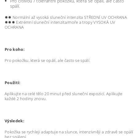
Pro citlivou / tolerantní pokožku, která se opálí, ale často
spálí.
✹✹ Normální až vysoká sluneční intenzita STŘEDNÍ UV OCHRANA
✹✹✹ Extrémní sluneční intenzita/moře a tropy VYSOKÁ UV
OCHRANA
Pro koho:
Pro pokožku, která se opálí, ale často se spálí.
Použití:
Aplikujte na celé tělo 20 minut před sluneční expozicí. Aplikujte
každé 2 hodiny znovu.
Výsledek:
Pokožka se rychleji adaptuje na slunce, intenzivněji a zdravě se opálí
bez spálení.