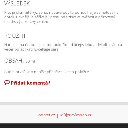
VÝSLEDEK
Pleť je okamžitě vyživená, nabává pocitu pohodlí a je sametová na
dotek. Pevnější a zářivější, postupně získává svěžest a přirozený
mladistvý a zdravý vzhled.
POUŽITÍ
Naneste na čistou a suchou pokožku obličeje, krku a dekoltu ráno a
večer po aplikaci Excellage séra.
OBSAH:
50 ml
Buďte první, kdo napíše příspěvek k této položce.
Přidat komentář
Shoptet.cz
|
Můjprvníeshop.cz