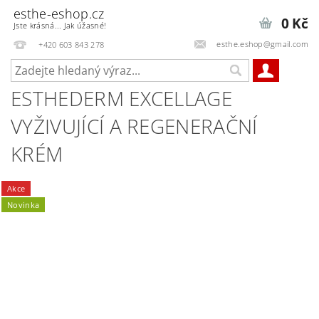
esthe-eshop.cz
0 Kč
Jste krásná... Jak úžasné!
esthe.eshop@gmail.com
+420 603 843 278
ESTHEDERM EXCELLAGE
VYŽIVUJÍCÍ A REGENERAČNÍ
KRÉM
Akce
Novinka