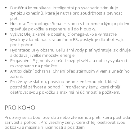
Buněčná komunikace: Inteligentní polysacharid stimuluje
syntézu konexinů, která je nutná pro soudržnost a pevnost
pleti.
Hustota: Technologie Repair+ spolu s biomimetickým peptidem
zpevňuje pokožku a regeneruje ji do hloubky.
Výživa: Olej z kamélie obsahující omega-3, -6 a -9 mastné
kyseliny v kombinaci s vitamínem B3, poskytuje dlouhotrvající
pocit pohodlí.
Hydratace: Díky obsahu Cellulární vody pleť hydratuje, zklidňuje
a dodává jí velké množství energie.
Projasnění: Pigmenty zlepšují rozptyl světla a opticky vyhlazují
mikropovrch na pokožce.
Antioxidační ochrana: Chrání před stárnutím vlivem slunečního
záření.
Pro ženy se slabou, povislou nebo ztenčenou pletí, která
postrádá zářivost a pohodlí. Pro všechny ženy, které chtějí
ošetřovat svou pokožku a maximální účinností a požitkem.
PRO KOHO
Pro ženy se slabou, povislou nebo ztenčenou pletí, která postrádá
zářivost a pohodlí. Pro všechny ženy, které chtějí ošetřovat svou
pokožku a maximální účinností a požitkem