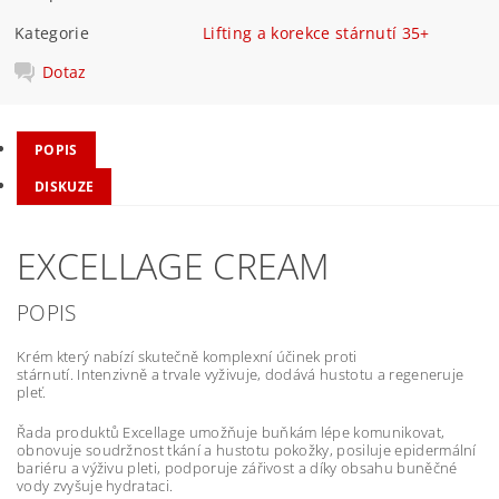
Kategorie
Lifting a korekce stárnutí 35+
Dotaz
POPIS
DISKUZE
EXCELLAGE CREAM
POPIS
Krém který nabízí skutečně komplexní účinek proti
stárnutí.
Intenzivně a trvale vyživuje, dodává hustotu a regeneruje
pleť.
Řada produktů Excellage umožňuje buňkám lépe komunikovat,
obnovuje soudržnost tkání a hustotu pokožky, posiluje epidermální
bariéru a výživu pleti, podporuje zářivost a díky obsahu buněčné
vody zvyšuje hydrataci.