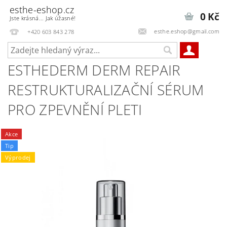
esthe-eshop.cz
0 Kč
Jste krásná... Jak úžasné!
esthe.eshop@gmail.com
+420 603 843 278
ESTHEDERM DERM REPAIR
RESTRUKTURALIZAČNÍ SÉRUM
PRO ZPEVNĚNÍ PLETI
Akce
Tip
Výprodej