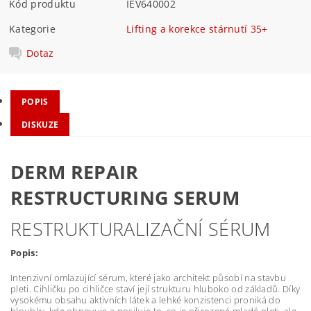
Kód produktu
IEV640002
Kategorie
Lifting a korekce stárnutí 35+
Dotaz
POPIS
DISKUZE
DERM REPAIR
RESTRUCTURING SERUM
RESTRUKTURALIZAČNÍ SÉRUM
Popis:
Intenzivní omlazující sérum, které jako architekt působí na stavbu
pleti. Cihličku po cihličce staví její strukturu hluboko od základů. Díky
vysokému obsahu aktivních látek a lehké konzistenci proniká do
hloubky, kde obnovuje a posiluje to, co je přirozené mladé pleti, ale