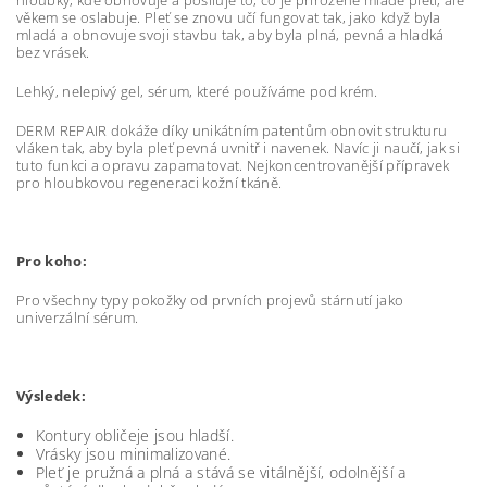
věkem se oslabuje. Pleť se znovu učí fungovat tak, jako když byla
mladá a obnovuje svoji stavbu tak, aby byla plná, pevná a hladká
bez vrásek.
Lehký, nelepivý gel, sérum, které používáme pod krém.
DERM REPAIR dokáže díky unikátním patentům obnovit strukturu
vláken tak, aby byla pleť pevná uvnitř i navenek. Navíc ji naučí, jak si
tuto funkci a opravu zapamatovat. Nejkoncentrovanější přípravek
pro hloubkovou regeneraci kožní tkáně.
Pro koho:
Pro všechny typy pokožky od prvních projevů stárnutí jako
univerzální sérum.
Výsledek:
Kontury obličeje jsou hladší.
Vrásky jsou minimalizované.
Pleť je pružná a plná a stává se vitálnější, odolnější a