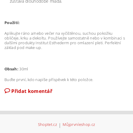
zůstává dlouhodobě mladá.
Použití:
Aplikujte ráno a/nebo večer na vyčištěnou, suchou pokožku
obličeje, krku a dekoltu. Používejte samostatně nebo v kombinaci s
dalšími produkty Institut Esthederm pro omlazení pleti. Perfektní
základ pod make-up.
Obsah:
30ml
Buďte první, kdo napíše příspěvek k této položce.
Přidat komentář
Shoptet.cz
|
Můjprvníeshop.cz