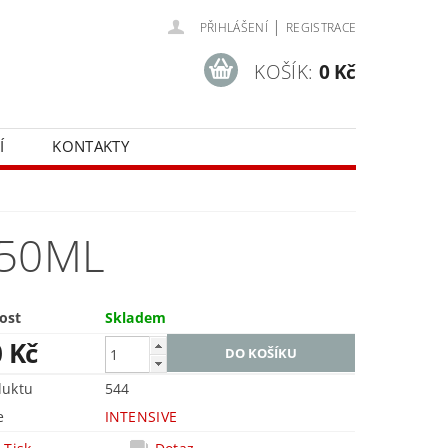
|
PŘIHLÁŠENÍ
REGISTRACE
KOŠÍK:
0 Kč
Í
KONTAKTY
 50ML
ost
Skladem
0 Kč
duktu
544
e
INTENSIVE